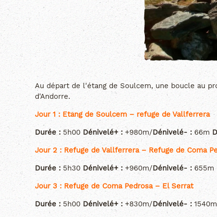
Au départ de l'étang de Soulcem, une boucle au pro
d'Andorre.
Jour 1 : Etang de Soulcem – refuge de Vallferrera
Durée :
5h00
Dénivelé+ :
+980m/
Dénivelé- :
66m
D
Jour 2 : Refuge de Vallferrera – Refuge de Coma P
Durée :
5h30
Dénivelé+ :
+960m/
Dénivelé- :
655m
Jour 3 : Refuge de Coma Pedrosa – El Serrat
Durée :
5h00
Dénivelé+ :
+830m/
Dénivelé- :
1540m