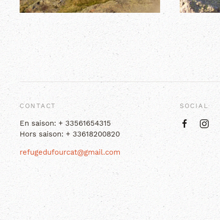
CONTACT
SOCIAL
En saison:
+ 33561654315
Hors saison:
+ 33618200820
refugedufourcat@gmail.com